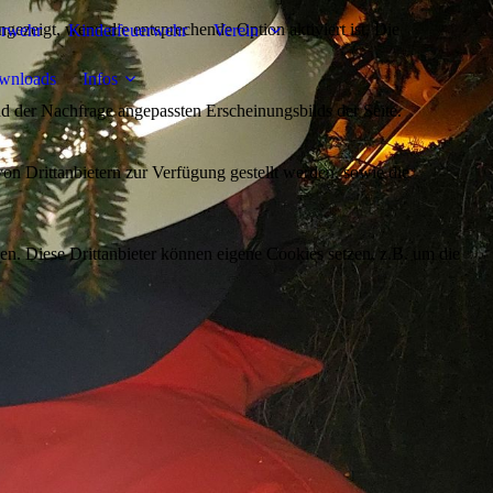
ezeigt, wenn die entsprechende Option aktiviert ist. Die
erwehr
Kinderfeuerwehr
Verein
wnloads
Infos
d der Nachfrage angepassten Erscheinungsbilds der Seite.
on Drittanbietern zur Verfügung gestellt werden, sowie die
den. Diese Drittanbieter können eigene Cookies setzen, z.B. um die