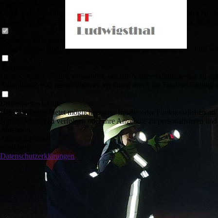
Cookie-Einstellungen
Diese Webseite verwendet Cookies, um Besuchern ein optimales Nutzerer
Datenverarbeitung kann dann auch in einem Drittland erfolgen. Weiter
Technisch notwendige
Diese Cookies sind zum Betrieb der Webseite notwendig, z.B. zum Sch
Analytische
Diese Cookies werden verwendet, um das Nutzererlebnis weiter zu optim
Ausspielung von personalisierter Werbung durch die Nachverfolgung de
Drittanbieter-Inhalte
Diese Webseite bietet möglicherweise Inhalte oder Funktionalitäten an,
Nutzeraktivität zu verfolgen oder ihre Angebote zu personalisieren und
Ablehnen
Alle akzeptieren
Speichern
Datenschutzerklärungen