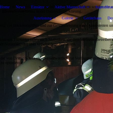
lebnis zu bieten. Bestimmte Inhalte von Drittanbietern werden nur ang
Home
News
Einsätze
Aktive Mannschaft
Jugendfeu
e Informationen hierzu in der Datenschutzerklärung.
Ausrüstung
Galerie
Gerätehaus
Do
utz vor Hackerangriffen und zur Gewährleistung eines konsistenten un
ieren. Hierunter fallen auch Statistiken, die dem Webseitenbetreiber v
r Nutzeraktivität über verschiedene Webseiten.
 die von Drittanbietern eigenverantwortlich zur Verfügung gestellt wer
 zu optimieren.